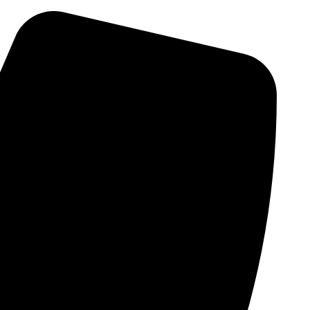
پرش
به
محتوا