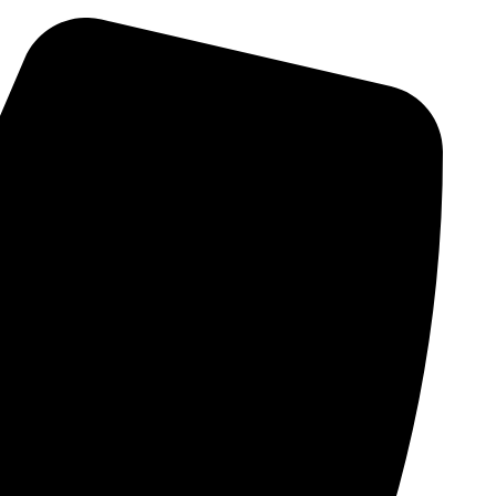
پرش
به
محتوا