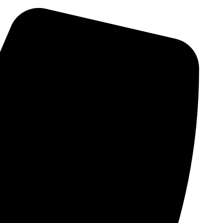
پرش
به
محتوا