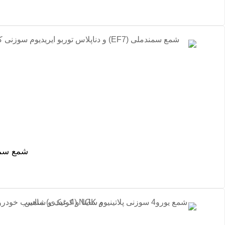
شمع سمندملی (EF۷) و دناپلاس توربو