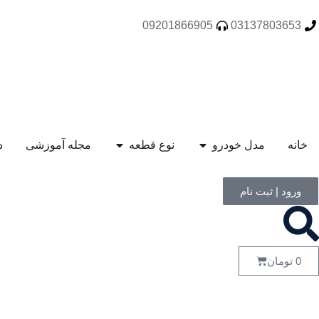
09201866905
03137803653
افرا قطعه فروشگاه تخصصی قطعات خودرو سایپا و ایرانخودرو
خانه
مدل خودرو
نوع قطعه
مجله آموزشی
د
ورود | ثبت نام
0
تومان