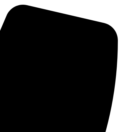
پرش
به
محتوا