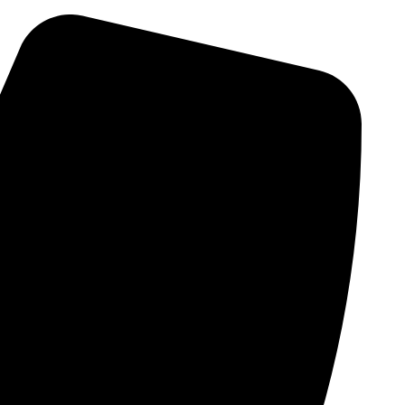
پرش
به
محتوا