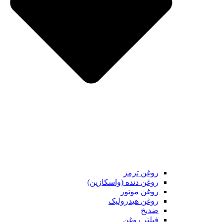
روغن ترمز
روغن دنده (واسکازین)
روغن موتور
روغن هیدرولیک
ضدیخ
فیلتر روغن