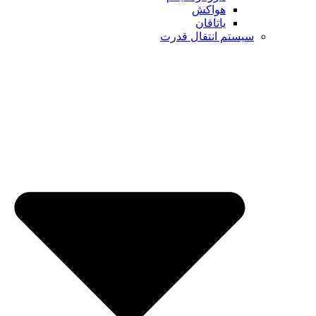
هواکش
یاتاقان
تم انتقال قدرت