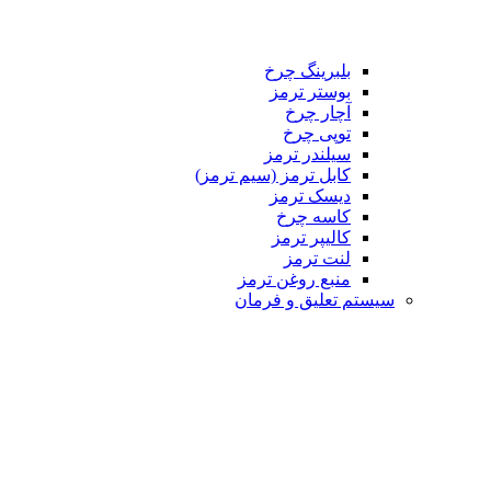
بلبرینگ چرخ
بوستر ترمز
آچار چرخ
توپی چرخ
سیلندر ترمز
کابل ترمز (سیم ترمز)
دیسک ترمز
کاسه چرخ
کالیپر ترمز
لنت ترمز
منبع روغن ترمز
تم تعلیق و فرمان