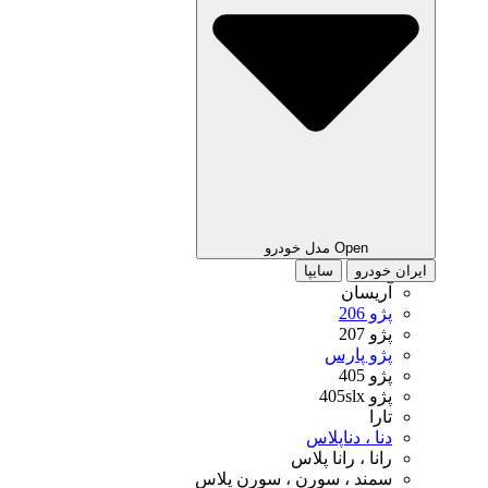
Open مدل خودرو
رو
سایپا
سان
 پارس
4
، دناپلاس
 ، رانا پلاس
د ، سورن ، سورن پلاس