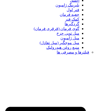
اکسل
بلبرینگ ژامبون
فنر لول
جعبه فرمان
کمک فنر
گردگیرها
گوی فرمان (قرقری فرمان)
میل توپی چزخ
میل ژامبون
میل موجگیر (میل تعادل)
منبع روغن هیدرولیک
رها و مصرفی ها