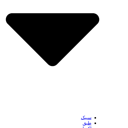
سیبک
طبق