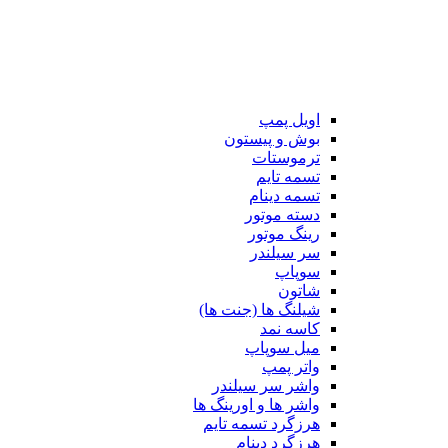
اویل پمپ
بوش و پیستون
ترموستات
تسمه تایم
تسمه دینام
دسته موتور
رینگ موتور
سر سیلندر
سوپاپ
شاتون
شیلنگ ها (جنت ها)
کاسه نمد
میل سوپاپ
واتر پمپ
واشر سر سیلندر
واشر ها و اورینگ ها
هرزگرد تسمه تایم
هرزگرد دینام