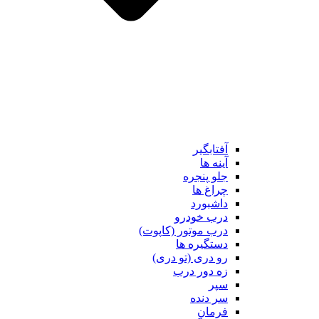
آفتابگیر
آینه ها
جلو پنجره
چراغ ها
داشبورد
درب خودرو
درب موتور (کاپوت)
دستگیره ها
رو دری (تو دری)
زه دور درب
سپر
سر دنده
فرمان