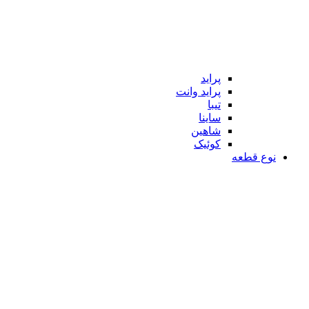
پراید
پراید وانت
تیبا
ساینا
شاهین
کوئیک