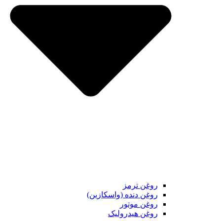
روغن ترمز
روغن دنده (واسکازین)
روغن موتور
روغن هیدرولیک