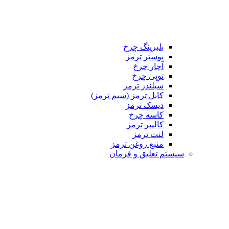
بلبرینگ چرخ
بوستر ترمز
آچار چرخ
توپی چرخ
سیلندر ترمز
کابل ترمز (سیم ترمز)
دیسک ترمز
کاسه چرخ
کالیپر ترمز
لنت ترمز
منبع روغن ترمز
تم تعلیق و فرمان