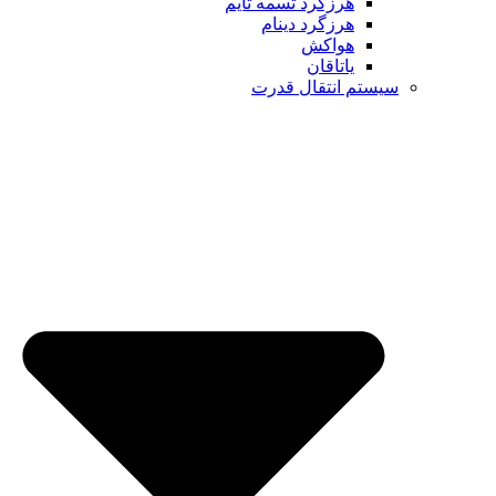
هرزگرد تسمه تایم
هرزگرد دینام
هواکش
یاتاقان
تم انتقال قدرت