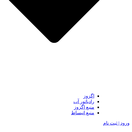
اگزوز
رادیاتور آب
منبع اگزوز
منبع انبساط