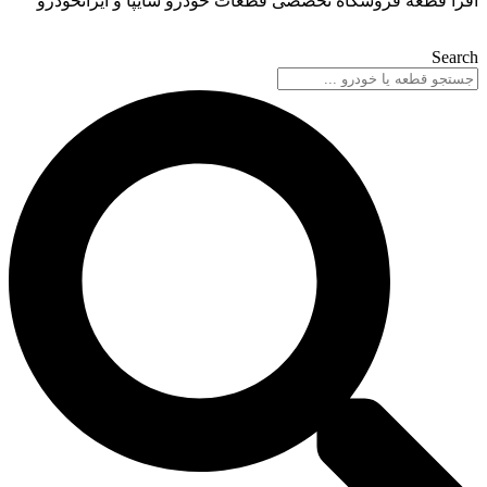
گاه تخصصی قطعات خودرو سایپا و ایرانخودرو