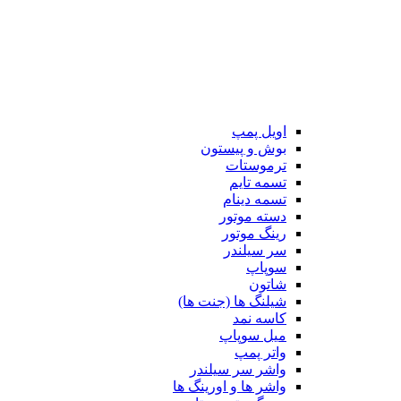
اویل پمپ
بوش و پیستون
ترموستات
تسمه تایم
تسمه دینام
دسته موتور
رینگ موتور
سر سیلندر
سوپاپ
شاتون
شیلنگ ها (جنت ها)
کاسه نمد
میل سوپاپ
واتر پمپ
واشر سر سیلندر
واشر ها و اورینگ ها