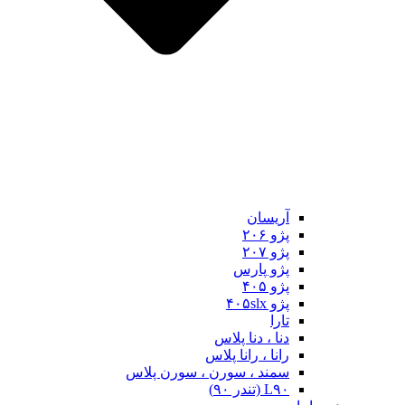
آریسان
پژو ۲۰۶
پژو ۲۰۷
پژو پارس
پژو ۴۰۵
پژو ۴۰۵slx
تارا
دنا ، دنا پلاس
رانا ، رانا پلاس
سمند ، سورن ، سورن پلاس
L۹۰ (تندر ۹۰)