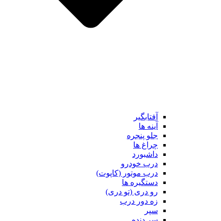
آفتابگیر
آینه ها
جلو پنجره
چراغ ها
داشبورد
درب خودرو
درب موتور (کاپوت)
دستگیره ها
رو دری (تو دری)
زه دور درب
سپر
سر دنده