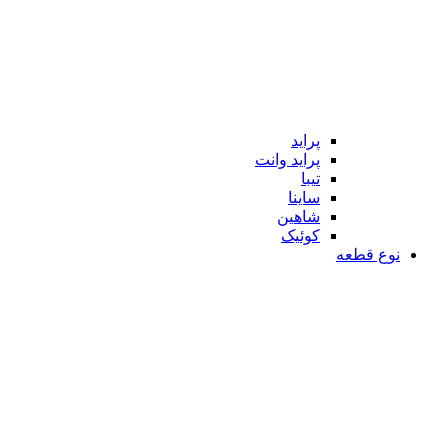
پراید
پراید وانت
تیبا
ساینا
شاهین
کوئیک