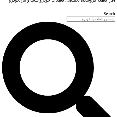
گاه تخصصی قطعات خودرو سایپا و ایرانخودرو