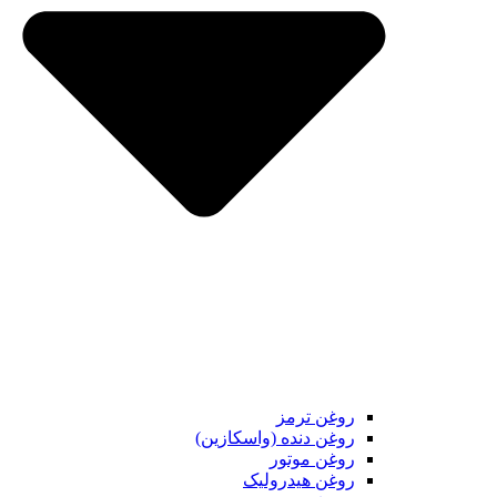
روغن ترمز
روغن دنده (واسکازین)
روغن موتور
روغن هیدرولیک