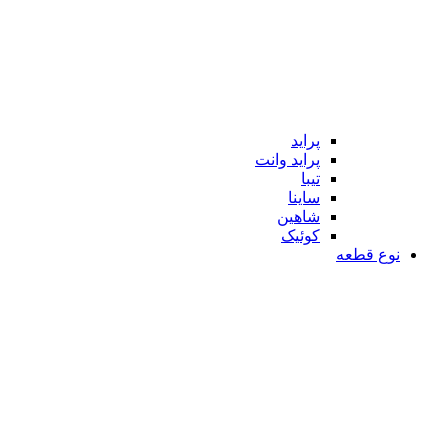
پراید
پراید وانت
تیبا
ساینا
شاهین
کوئیک