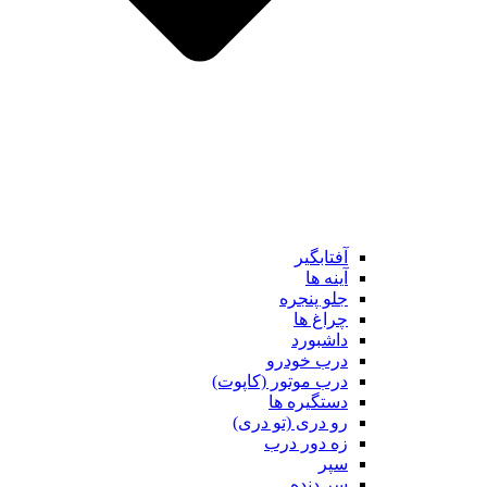
آفتابگیر
آینه ها
جلو پنجره
چراغ ها
داشبورد
درب خودرو
درب موتور (کاپوت)
دستگیره ها
رو دری (تو دری)
زه دور درب
سپر
سر دنده