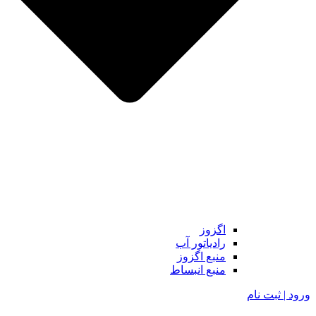
اگزوز
رادیاتور آب
منبع اگزوز
منبع انبساط