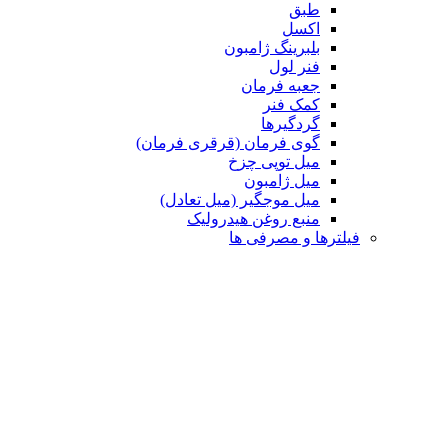
طبق
اکسل
بلبرینگ ژامبون
فنر لول
جعبه فرمان
کمک فنر
گردگیرها
گوی فرمان (قرقری فرمان)
میل توپی چزخ
میل ژامبون
میل موجگیر (میل تعادل)
منبع روغن هیدرولیک
رها و مصرفی ها