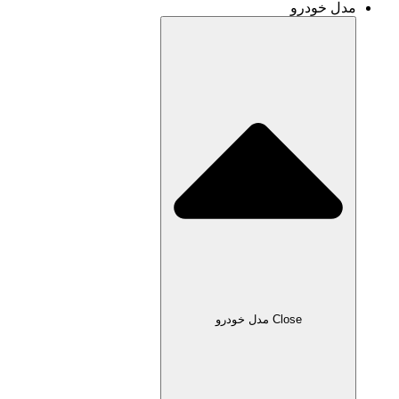
و
Clo مدل خودرو