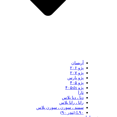
آریسان
پژو ۲۰۶
پژو ۲۰۷
پژو پارس
پژو ۴۰۵
پژو ۴۰۵slx
تارا
دنا ، دنا پلاس
رانا ، رانا پلاس
سمند ، سورن ، سورن پلاس
L۹۰ (تندر ۹۰)