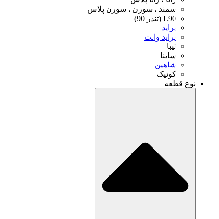
 ، سورن ، سورن پلاس
)
د وانت
ا
ین
ک