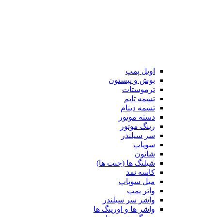
اویل پمپ
بوش و پیستون
ترموستات
تسمه تایم
تسمه دینام
دسته موتور
رینگ موتور
سر سیلندر
سوپاپ
شاتون
شیلنگ ها (جنت ها)
کاسه نمد
میل سوپاپ
واتر پمپ
واشر سر سیلندر
واشر ها و اورینگ ها