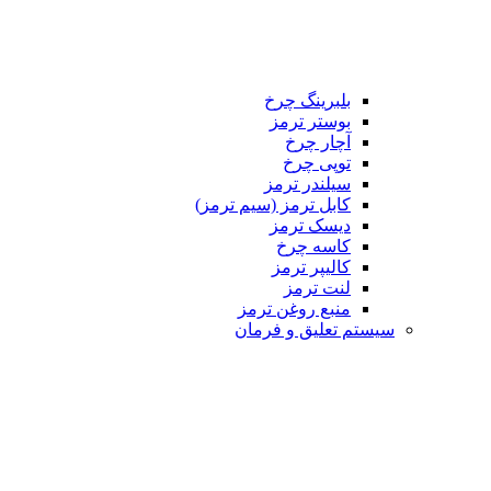
بلبرینگ چرخ
بوستر ترمز
آچار چرخ
توپی چرخ
سیلندر ترمز
کابل ترمز (سیم ترمز)
دیسک ترمز
کاسه چرخ
کالیپر ترمز
لنت ترمز
منبع روغن ترمز
م تعلیق و فرمان