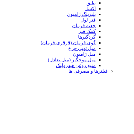
طبق
اکسل
بلبرینگ ژامبون
فنر لول
جعبه فرمان
کمک فنر
گردگیرها
گوی فرمان (قرقری فرمان)
میل توپی چزخ
میل ژامبون
میل موجگیر (میل تعادل)
منبع روغن هیدرولیک
رها و مصرفی ها