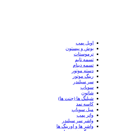
اویل پمپ
بوش و پیستون
ترموستات
تسمه تایم
تسمه دینام
دسته موتور
رینگ موتور
سر سیلندر
سوپاپ
شاتون
شیلنگ ها (جنت ها)
کاسه نمد
میل سوپاپ
واتر پمپ
واشر سر سیلندر
واشر ها و اورینگ ها