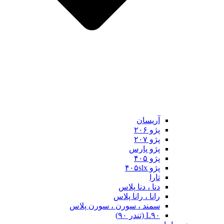
آریسان
پژو ۲۰۶
پژو ۲۰۷
پژو پارس
پژو ۴۰۵
پژو ۴۰۵slx
تارا
دنا ، دنا پلاس
رانا ، رانا پلاس
سمند ، سورن ، سورن پلاس
L۹۰ (تندر ۹۰)