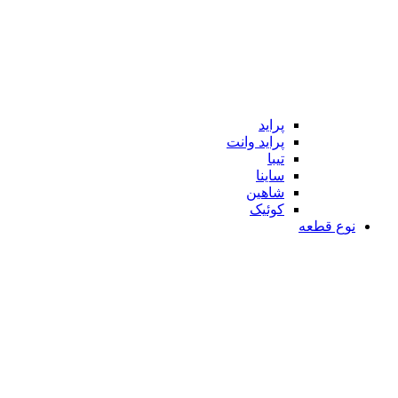
پراید
پراید وانت
تیبا
ساینا
شاهین
کوئیک