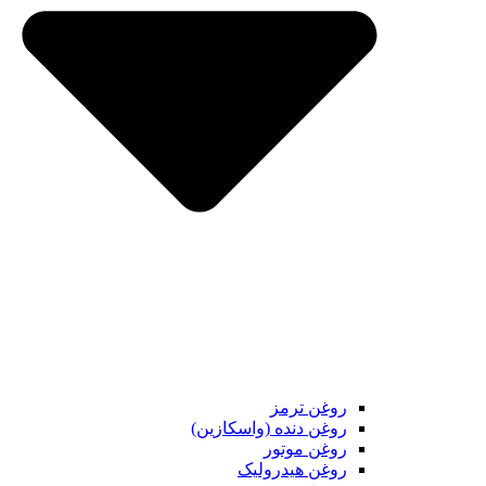
روغن ترمز
روغن دنده (واسکازین)
روغن موتور
روغن هیدرولیک