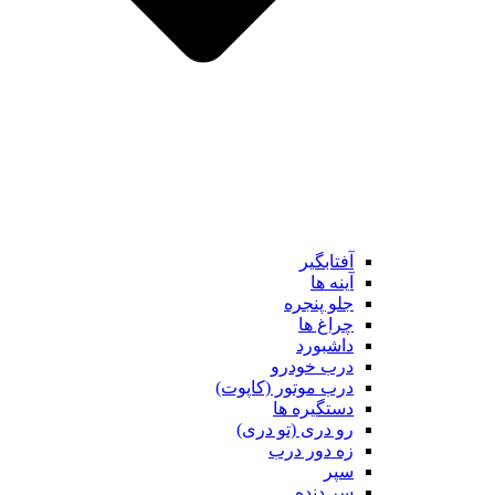
آفتابگیر
آینه ها
جلو پنجره
چراغ ها
داشبورد
درب خودرو
درب موتور (کاپوت)
دستگیره ها
رو دری (تو دری)
زه دور درب
سپر
سر دنده