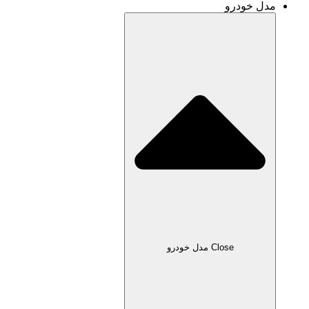
و
Clo مدل خودرو