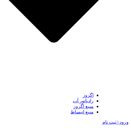
اگزوز
رادیاتور آب
منبع اگزوز
منبع انبساط