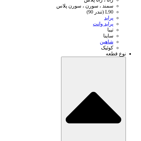
 ، سورن ، سورن پلاس
)
د وانت
ا
ین
ک