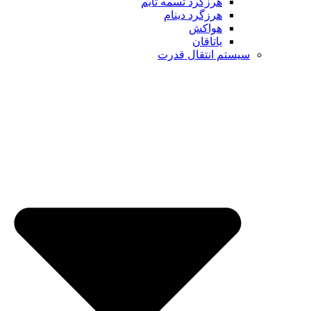
هرزگرد تسمه تایم
هرزگرد دینام
هواکش
یاتاقان
م انتقال قدرت