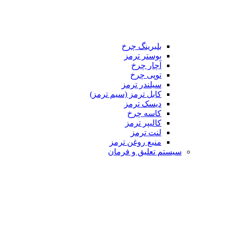
بلبرینگ چرخ
بوستر ترمز
آچار چرخ
توپی چرخ
سیلندر ترمز
کابل ترمز (سیم ترمز)
دیسک ترمز
کاسه چرخ
کالیپر ترمز
لنت ترمز
منبع روغن ترمز
م تعلیق و فرمان