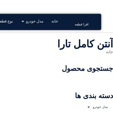
افرا قطعه فروشگاه تخص
09201866905
03137803653
خانه
مدل خودرو
نوع قطع
افرا قطعه
آنتن کامل تارا
خانه
/ محصولات برچسب خورده “آنتن کامل تارا”
جستجوی محصول
دسته بندی ها
مدل خودرو