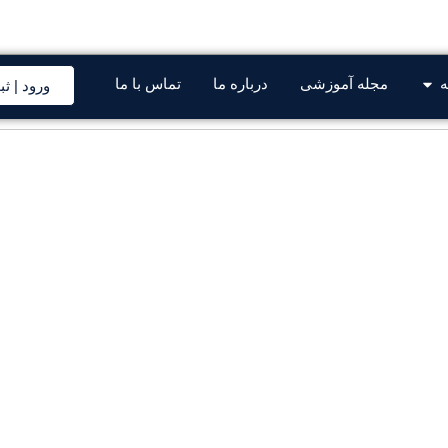
صی قطعات خودرو سایپا و ایرانخودرو
ه
مجله آموزشی
درباره ما
تماس با ما
ورود | ثب