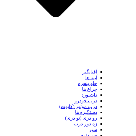
آفتابگیر
آینه ها
جلو پنجره
چراغ ها
داشبورد
درب خودرو
درب موتور (کاپوت)
دستگیره ها
رو دری (تو دری)
زه دور درب
سپر
سر دنده