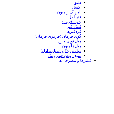
طبق
اکسل
بلبرینگ ژامبون
فنر لول
جعبه فرمان
کمک فنر
گردگیرها
گوی فرمان (قرقری فرمان)
میل توپی چزخ
میل ژامبون
میل موجگیر (میل تعادل)
منبع روغن هیدرولیک
رها و مصرفی ها