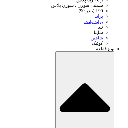
 ، سورن ، سورن پلاس
)
د وانت
ا
ین
ک