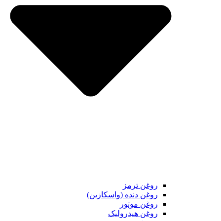
روغن ترمز
روغن دنده (واسکازین)
روغن موتور
روغن هیدرولیک