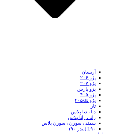
آریسان
پژو ۲۰۶
پژو ۲۰۷
پژو پارس
پژو ۴۰۵
پژو ۴۰۵slx
تارا
دنا ، دنا پلاس
رانا ، رانا پلاس
سمند ، سورن ، سورن پلاس
L۹۰ (تندر ۹۰)