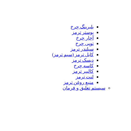
بلبرینگ چرخ
بوستر ترمز
آچار چرخ
توپی چرخ
سیلندر ترمز
کابل ترمز (سیم ترمز)
دیسک ترمز
کاسه چرخ
کالیپر ترمز
لنت ترمز
منبع روغن ترمز
م تعلیق و فرمان