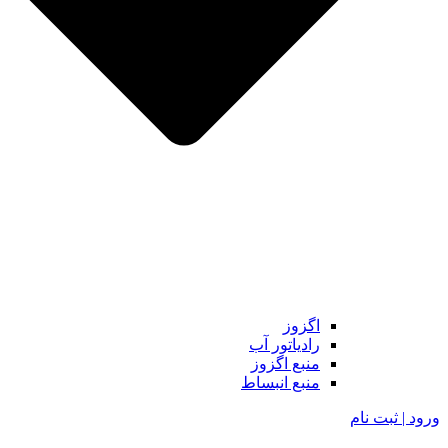
اگزوز
رادیاتور آب
منبع اگزوز
منبع انبساط