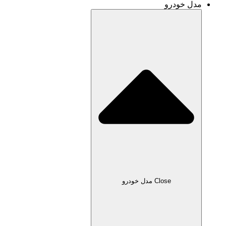
و
Clo مدل خودرو