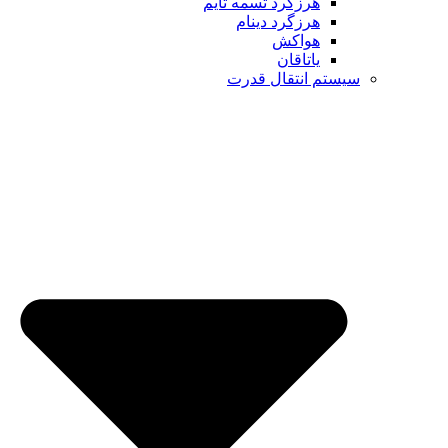
هرزگرد تسمه تایم
هرزگرد دینام
هواکش
یاتاقان
م انتقال قدرت