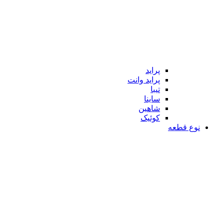
پراید
پراید وانت
تیبا
ساینا
شاهین
کوئیک