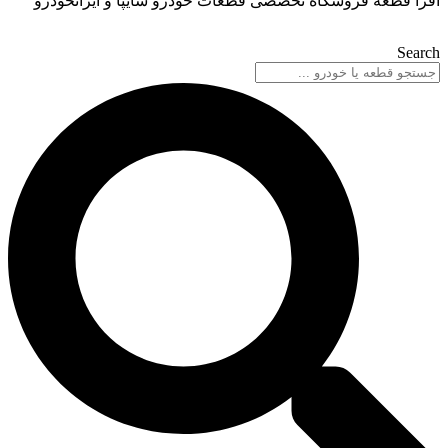
گاه تخصصی قطعات خودرو سایپا و ایرانخودرو