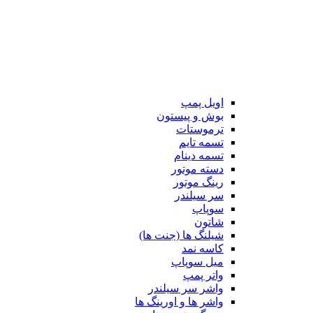
اویل پمپ
بوش و پیستون
ترموستات
تسمه تایم
تسمه دینام
دسته موتور
رینگ موتور
سر سیلندر
سوپاپ
شاتون
شیلنگ ها (جنت ها)
کاسه نمد
میل سوپاپ
واتر پمپ
واشر سر سیلندر
واشر ها و اورینگ ها