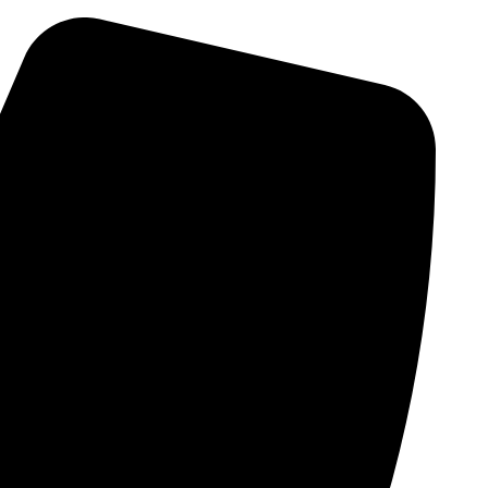
پرش
به
محتوا