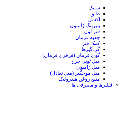
سیبک
طبق
اکسل
بلبرینگ ژامبون
فنر لول
جعبه فرمان
کمک فنر
گردگیرها
گوی فرمان (قرقری فرمان)
میل توپی چزخ
میل ژامبون
میل موجگیر (میل تعادل)
منبع روغن هیدرولیک
فیلترها و مصرفی ها