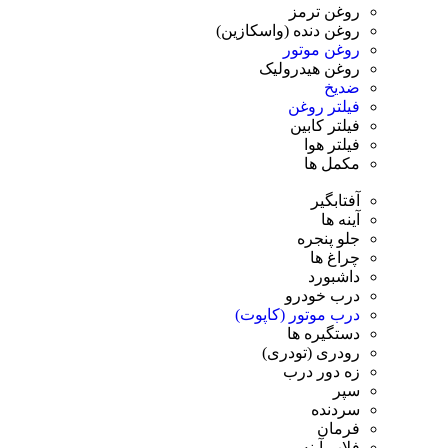
روغن ترمز
روغن دنده (واسکازین)
روغن موتور
روغن هیدرولیک
ضدیخ
فیلتر روغن
فیلتر کابین
فیلتر هوا
مکمل ها
آفتابگیر
آینه ها
جلو پنجره
چراغ ها
داشبورد
درب خودرو
درب موتور (کاپوت)
دستگیره ها
رودری (تودری)
زه دور درب
سپر
سردنده
فرمان
فلاپ آینه