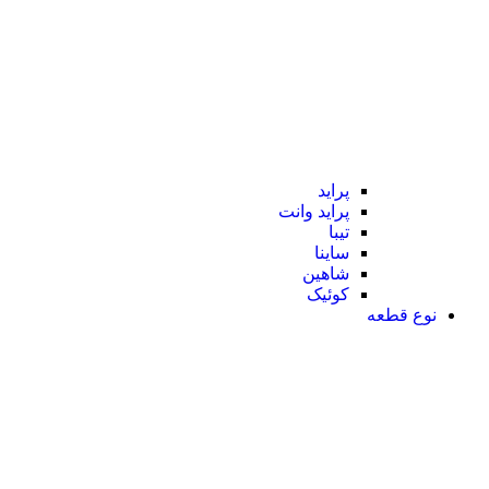
پراید
پراید وانت
تیبا
ساینا
شاهین
کوئیک
نوع قطعه