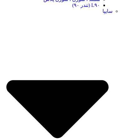
L۹۰ (تندر ۹۰)
سایپا