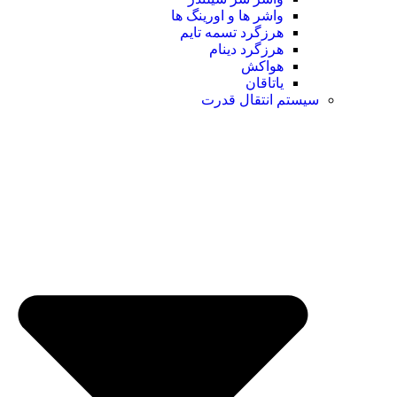
واشر ها و اورینگ ها
هرزگرد تسمه تایم
هرزگرد دینام
هواکش
یاتاقان
سیستم انتقال قدرت