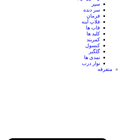
سپر
سر دنده
فرمان
فلاپ آینه
قاب ها
کلید ها
کمربند
کنسول
گلگیر
نمدی ها
نوار درب
متفرقه