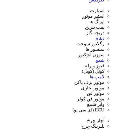
استارت
استپر موتور
ایربگ ها
پمپ بنزین
دریچه گاز
دینام
رگلاتور سوخت
سنسور ها
سوزن انژکتور
شمع
فیوز و رله
کوئل (کویل)
لامپ ها
موتور برف پاکن
موتور بخاری
موتور فن
موتور فن کولر
وایر شمع
ECU (ای سی یو)
آچار چرخ
بلبرینگ چرخ