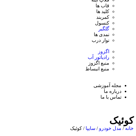
قاب ها
کلید ها
کمربند
کنسول
گلگیر
نمدی ها
نوار درب
اگزوز
رادیاتور آب
منبع اگزوز
منبع انبساط
مجله آموزشی
درباره ما
تماس با ما
کوئیک
خانه
/
مدل خودرو
/
سایپا
/ کوئیک