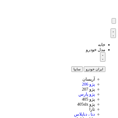
خانه
مدل خودرو
ایران خودرو
سایپا
آریسان
پژو 206
پژو 207
پژو پارس
پژو 405
پژو 405slx
تارا
دنا ، دناپلاس