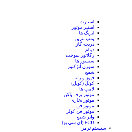
استارت
استپر موتور
ایربگ ها
پمپ بنزین
دریچه گاز
دینام
رگلاتور سوخت
سنسور ها
سوزن انژکتور
شمع
فیوز و رله
کوئل (کویل)
لامپ ها
موتور برف پاکن
موتور بخاری
موتور فن
موتور فن کولر
وایر شمع
ECU (ای سی یو)
سیستم ترمز