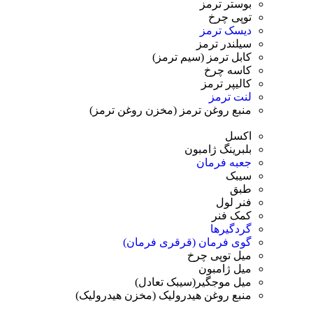
بوستر ترمز
توپی چرخ
دیسک ترمز
سیلندر ترمز
کابل ترمز (سیم ترمز)
کاسه چرخ
کالیپر ترمز
لنت ترمز
منبع روغن ترمز (مخزن روغن ترمز)
اکسل
بلبرینگ ژامبون
جعبه فرمان
سیبک
طبق
فنر لول
کمک فنر
گردگیرها
گوی فرمان (قرقری فرمان)
میل توپی چرخ
میل ژامبون
میل موجگیر(سیبک تعادل)
منبع روغن هیدرولیک (مخزن هیدرولیک)