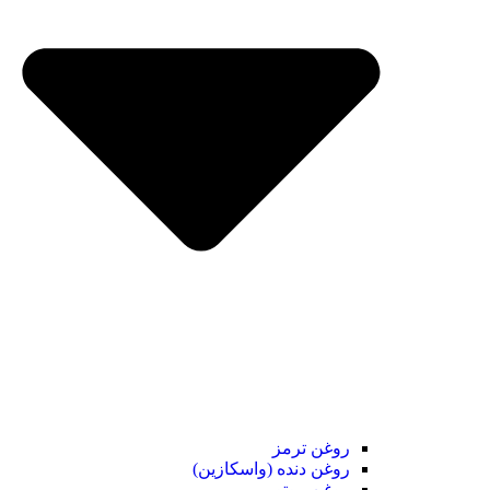
روغن ترمز
روغن دنده (واسکازین)
روغن موتور