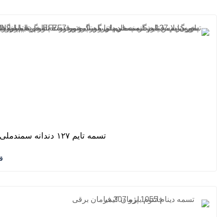
تسمه تایم ۱۲۷ دندانه سمندملی و دنا موتور EF۷ پاورگریپ پاورپلاس لیبل هرینگتون
ق