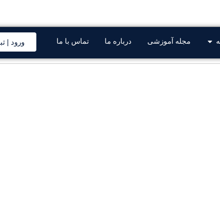
صی قطعات خودرو سایپا و ایرانخودرو
ه
مجله آموزشی
درباره ما
تماس با ما
ورود | ثب