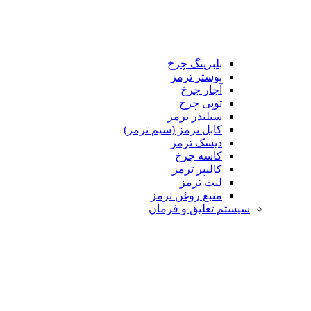
بلبرینگ چرخ
بوستر ترمز
آچار چرخ
توپی چرخ
سیلندر ترمز
کابل ترمز (سیم ترمز)
دیسک ترمز
کاسه چرخ
کالیپر ترمز
لنت ترمز
منبع روغن ترمز
تم تعلیق و فرمان