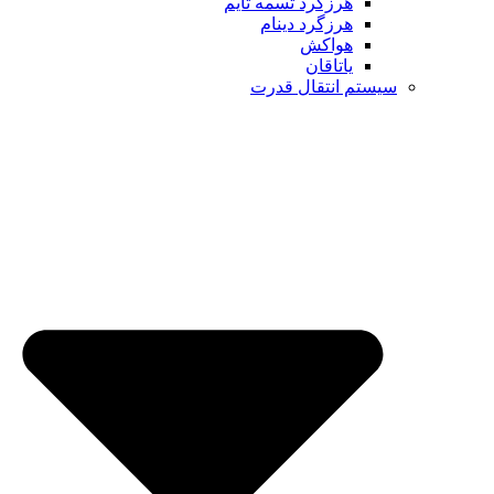
هرزگرد تسمه تایم
هرزگرد دینام
هواکش
یاتاقان
تم انتقال قدرت