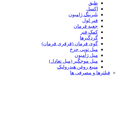
طبق
اکسل
بلبرینگ ژامبون
فنر لول
جعبه فرمان
کمک فنر
گردگیرها
گوی فرمان (قرقری فرمان)
میل توپی چزخ
میل ژامبون
میل موجگیر (میل تعادل)
منبع روغن هیدرولیک
رها و مصرفی ها