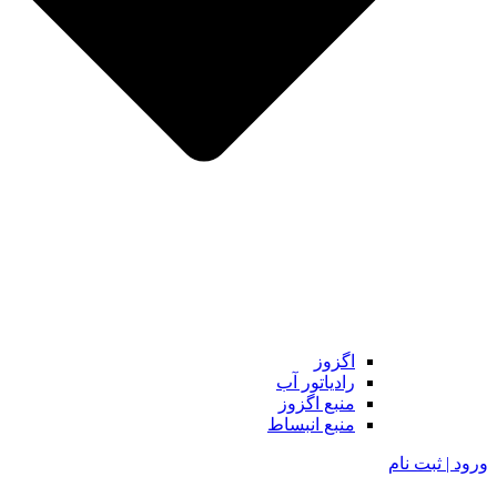
اگزوز
رادیاتور آب
منبع اگزوز
منبع انبساط