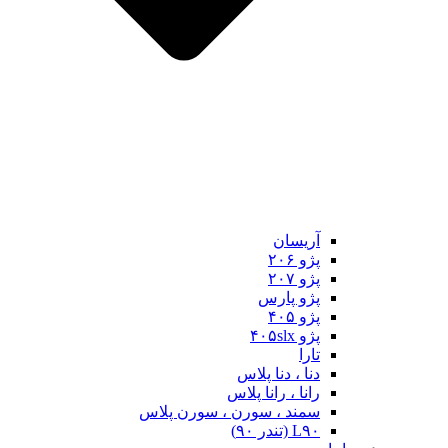
آریسان
پژو ۲۰۶
پژو ۲۰۷
پژو پارس
پژو ۴۰۵
پژو ۴۰۵slx
تارا
دنا ، دنا پلاس
رانا ، رانا پلاس
سمند ، سورن ، سورن پلاس
L۹۰ (تندر ۹۰)