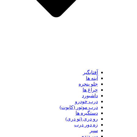
آفتابگیر
آینه ها
جلو پنجره
چراغ ها
داشبورد
درب خودرو
درب موتور (کاپوت)
دستگیره ها
رو دری (تو دری)
زه دور درب
سپر
سر دنده