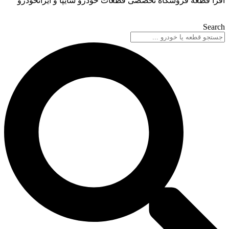
گاه تخصصی قطعات خودرو سایپا و ایرانخودرو