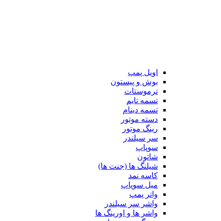
اویل پمپ
بوش و پیستون
ترموستات
تسمه تایم
تسمه دینام
دسته موتور
رینگ موتور
سر سیلندر
سوپاپ
شاتون
شیلنگ ها (جنت ها)
کاسه نمد
میل سوپاپ
واتر پمپ
واشر سر سیلندر
واشر ها و اورینگ ها