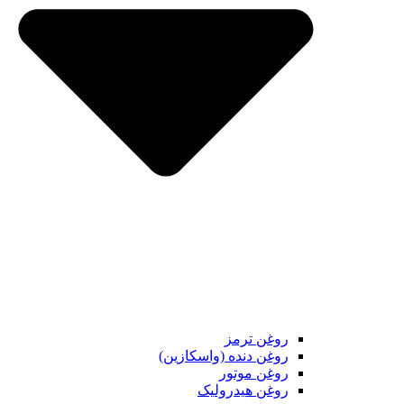
روغن ترمز
روغن دنده (واسکازین)
روغن موتور
روغن هیدرولیک