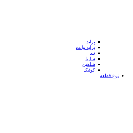
پراید
پراید وانت
تیبا
ساینا
شاهین
کوئیک